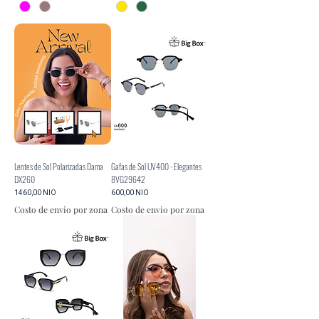
Lentes de Sol Polarizadas Dama
Gafas de Sol UV400 - Elegantes
DX260
8VG29642
Precio
Precio
1460,00 NIO
600,00 NIO
Costo de envio por zona
Costo de envio por zona