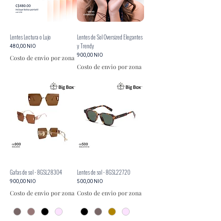
Lentes Lectura o Lujo
Lentes de Sol Oversized Elegantes
y Trendy
Precio
480,00 NIO
Precio
900,00 NIO
Costo de envio por zona
Costo de envio por zona
Gafas de sol - 8GSL28304
Lentes de sol - 8GSL22720
Precio
Precio
900,00 NIO
500,00 NIO
Costo de envio por zona
Costo de envio por zona