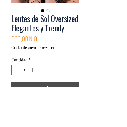
Lentes de Sol Oversized
Elegantes y Trendy
Precio
900,00 NIO
Costo de envio por zona
Cantidad
*
Agregar al carrito
Dale el toque final y sofisticado a
cualquier look. Eleva tu estilo y
proteccion con tus nuevas gafas Big
Box