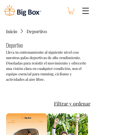
Inicio
Deportivo
Deportivo
Lleva tu entrenamiento al siguiente nivel con
nuestras gafas deportivas de alto rendimiento.
Diseñadas para resistir el movimiento y ofrecerte
una visión clara en cualquier condición, son el
equipo esencial para running, ciclismo y
actividades al aire libre.
Filtrar y ordenar